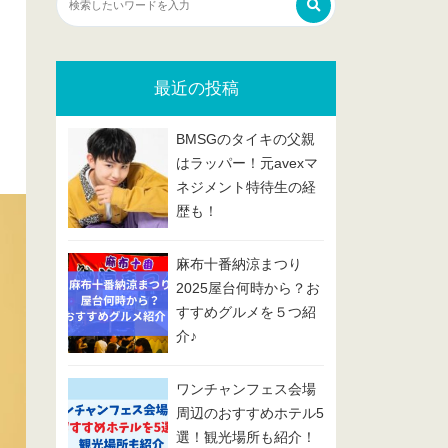
最近の投稿
BMSGのタイキの父親
はラッパー！元avexマ
ネジメント特待生の経
歴も！
麻布十番納涼まつり
2025屋台何時から？お
すすめグルメを５つ紹
介♪
ワンチャンフェス会場
周辺のおすすめホテル5
選！観光場所も紹介！