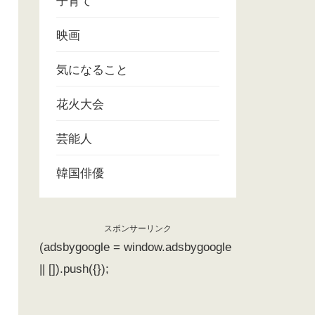
子育て
映画
気になること
花火大会
芸能人
韓国俳優
スポンサーリンク
(adsbygoogle = window.adsbygoogle
|| []).push({});