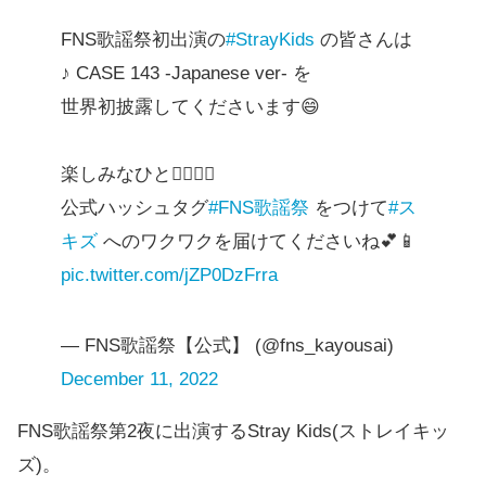
FNS歌謡祭初出演の
#StrayKids
の皆さんは
♪ CASE 143 -Japanese ver- を
世界初披露してくださいます😄
楽しみなひと🙋‍♂️🙋‍♀️
公式ハッシュタグ
#FNS歌謡祭
をつけて
#ス
キズ
へのワクワクを届けてくださいね💕📱
pic.twitter.com/jZP0DzFrra
— FNS歌謡祭【公式】 (@fns_kayousai)
December 11, 2022
FNS歌謡祭第2夜に出演するStray Kids(ストレイキッ
ズ)。