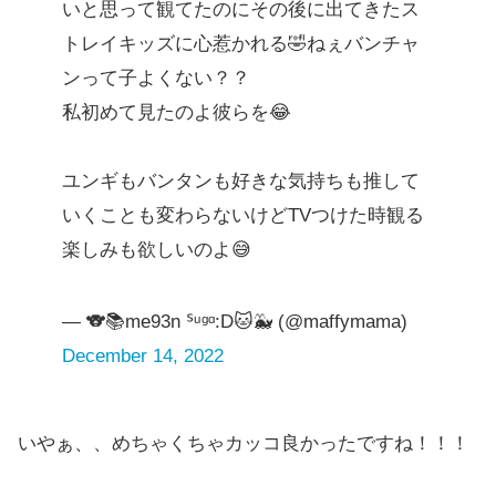
いと思って観てたのにその後に出てきたス
トレイキッズに心惹かれる🤣ねぇバンチャ
ンって子よくない？？
私初めて見たのよ彼らを😂
ユンギもバンタンも好きな気持ちも推して
いくことも変わらないけどTVつけた時観る
楽しみも欲しいのよ😅
— 🐨📚me93n ᔆᵘᵍᵅ:D🐱🐳 (@maffymama)
December 14, 2022
いやぁ、、めちゃくちゃカッコ良かったですね！！！