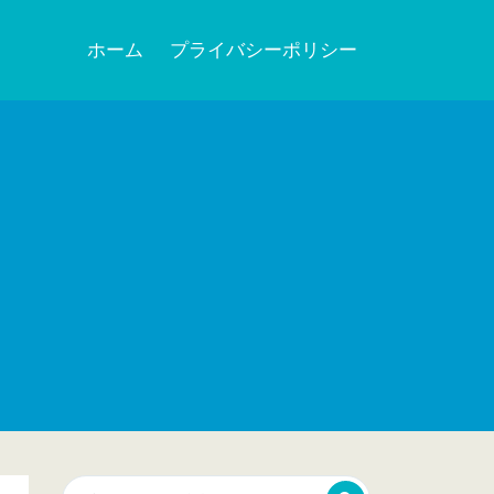
ホーム
プライバシーポリシー