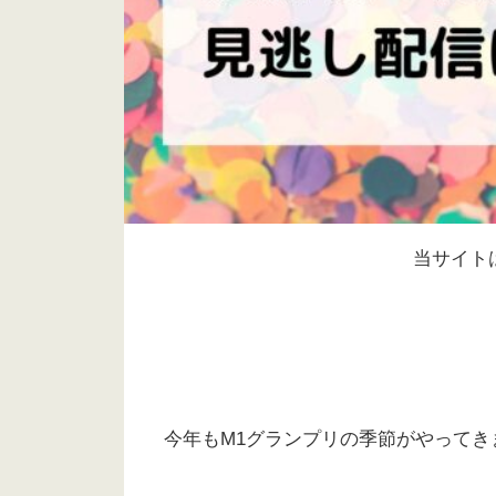
当サイト
今年もM1グランプリの季節がやってき