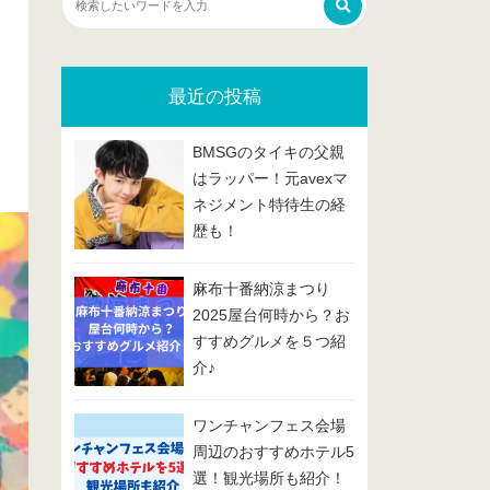
最近の投稿
BMSGのタイキの父親
はラッパー！元avexマ
ネジメント特待生の経
歴も！
麻布十番納涼まつり
2025屋台何時から？お
すすめグルメを５つ紹
介♪
ワンチャンフェス会場
周辺のおすすめホテル5
選！観光場所も紹介！