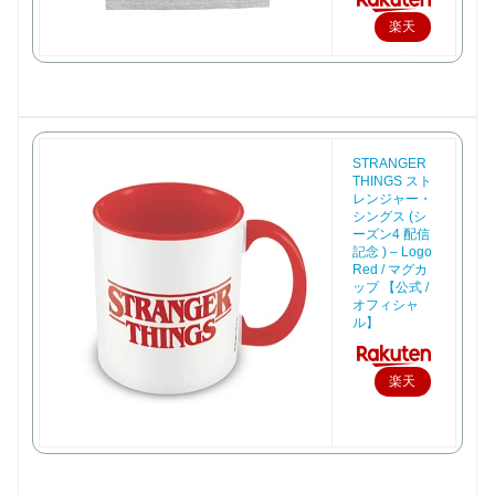
楽天
で購
入
STRANGER
THINGS スト
レンジャー・
シングス (シ
ーズン4 配信
記念 ) – Logo
Red / マグカ
ップ 【公式 /
オフィシャ
ル】
楽天
で購
入