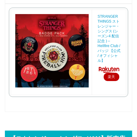
STRANGER
THINGS スト
レンジャー・
シングス (シ
ーズン4 配信
記念 ) –
Hellfire Club /
バッジ 【公式
/ オフィシャ
ル】
楽天
で購
入