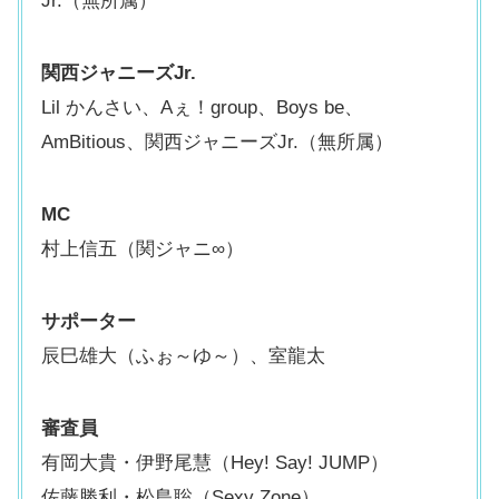
Jr.（無所属）
関西ジャニーズJr.
Lil かんさい、Aぇ！group、Boys be、
AmBitious、関西ジャニーズJr.（無所属）
MC
村上信五（関ジャニ∞）
サポーター
辰巳雄大（ふぉ～ゆ～）、室龍太
審査員
有岡大貴・伊野尾慧（Hey! Say! JUMP）
佐藤勝利・松島聡（Sexy Zone）