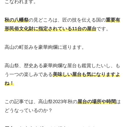
こなわれます。
秋の八幡祭
の見どころは、匠の技を伝える国の
重要有
形民俗文化財に指定されている11台の屋台
です。
高山の町並みを豪華絢爛に巡ります。
高山祭、歴史ある豪華絢爛な屋台も鑑賞したいし、も
う一つの楽しみである
美味しい屋台も気になりますよ
ね！
この記事では、高山祭2023年秋の
屋台の場所や時間
は
どうなっているのか？