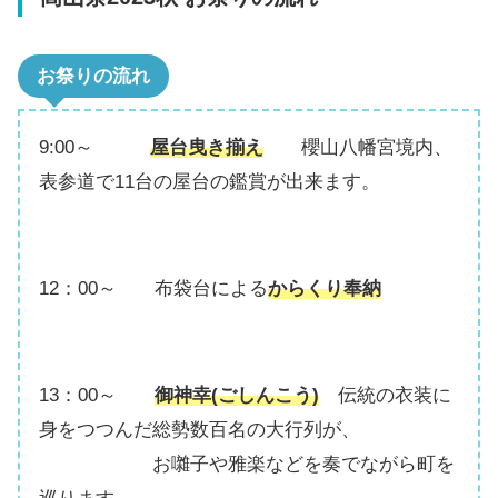
お祭りの流れ
9:00～
屋台曳き揃え
櫻山八幡宮境内、
表参道で11台の屋台の鑑賞が出来ます。
12：00～ 布袋台による
からくり奉納
13：00～
御神幸
(ごしんこう)
伝統の衣装に
身をつつんだ総勢数百名の大行列が、
お囃子や雅楽などを奏でながら町を