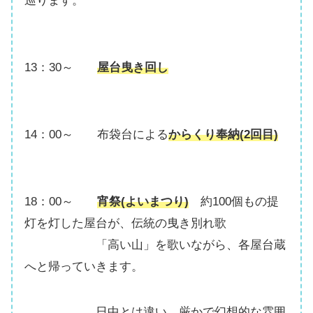
巡ります。
13：30～
屋台曳き回し
14：00～ 布袋台による
からくり奉納(2回目)
18：00～
宵祭(よいまつり)
約100個もの提
灯を灯した屋台が、伝統の曳き別れ歌
「高い山」を歌いながら、各屋台蔵
へと帰っていきます。
日中とは違い、厳かで幻想的な雰囲