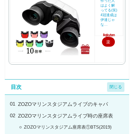
作った人
はよく解
ってる(笑)
4冠達成は
伊達じゃ
な…
楽
天
で
購
入
目次
ZOZOマリンスタジアムライブのキャパ
ZOZOマリンスタジアムライブ時の座席表
ZOZOマリンスタジアム座席表①BTS(2019)