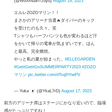
(@WoXihuanTzuyu)
August 19, 2023
エルレZOZOマリン！！
まさかのアリーナ当選🔥ダイバーのキック
を受けたのも久々。笑
Tシャツもハーフパンツも色が変わるほど汗
をかいて帰りの電車が気まずいです。ほん
と最高。完全燃焼。
やっと私の夏が始まった。
#ELLEGARDEN
#GetitGetitGoSUMMERPARTY2023
#ZOZO
マリン
pic.twitter.com/dTsq0YhePV
— Yuka ˙ᴥ˙ (@YkaL7rD)
August 17, 2023
前方のアリーナ席はステージにかなり近いので、臨場
感がたっぷりですね！