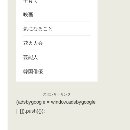
子育て
映画
気になること
花火大会
芸能人
韓国俳優
スポンサーリンク
(adsbygoogle = window.adsbygoogle
|| []).push({});