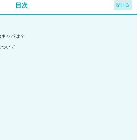
目次
のキャパは？
について