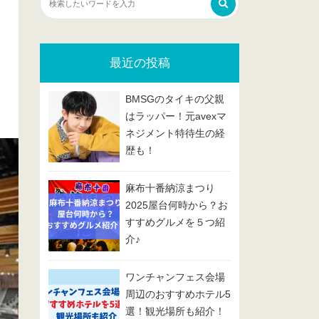
最近の投稿
BMSGのタイキの父親
はラッパー！元avexマ
ネジメント特待生の経
歴も！
麻布十番納涼まつり
2025屋台何時から？お
すすめグルメを５つ紹
介♪
ワンチャンフェス会場
周辺のおすすめホテル5
選！観光場所も紹介！