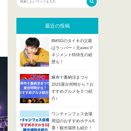
最近の投稿
BMSGのタイキの父親
はラッパー！元avexマ
ネジメント特待生の経
歴も！
麻布十番納涼まつり
2025屋台何時から？お
すすめグルメを５つ紹
介♪
ワンチャンフェス会場
周辺のおすすめホテル5
選！観光場所も紹介！