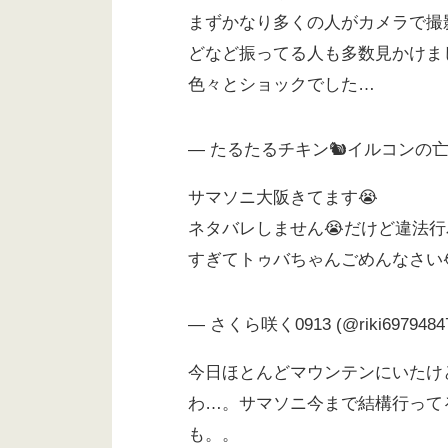
まずかなり多くの人がカメラで撮
どなど振ってる人も多数見かけま
色々とショックでした…
— たるたるチキン🐿イルコンの亡霊 (
サマソニ大阪きてます😭
ネタバレしません😭だけど違法
すぎてトゥバちゃんごめんなさい😭
— さくら咲く0913 (@riki6979484
今日ほとんどマウンテンにいたけ
わ…。サマソニ今まで結構行って
も。。