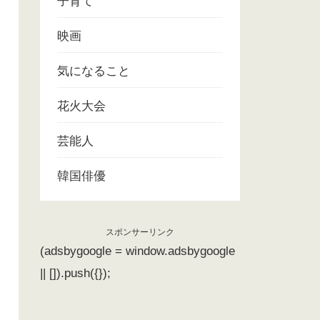
子育て
映画
気になること
花火大会
芸能人
韓国俳優
スポンサーリンク
(adsbygoogle = window.adsbygoogle
|| []).push({});