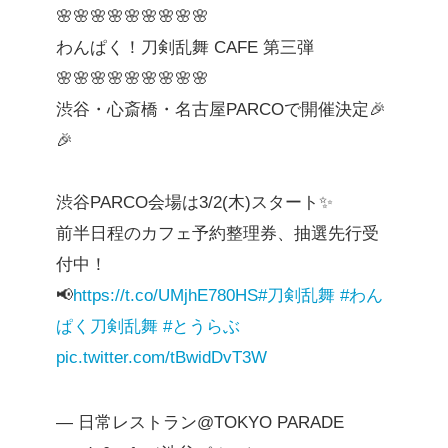
🌸🌸🌸🌸🌸🌸🌸🌸🌸
わんぱく！刀剣乱舞 CAFE 第三弾
🌸🌸🌸🌸🌸🌸🌸🌸🌸
渋谷・心斎橋・名古屋PARCOで開催決定🎉
🎉
渋谷PARCO会場は3/2(木)スタート✨
前半日程のカフェ予約整理券、抽選先行受
付中！
📢
https://t.co/UMjhE780HS
#刀剣乱舞
#わん
ぱく刀剣乱舞
#とうらぶ
pic.twitter.com/tBwidDvT3W
— 日常レストラン@TOKYO PARADE