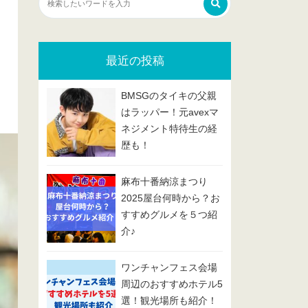
最近の投稿
BMSGのタイキの父親
はラッパー！元avexマ
ネジメント特待生の経
歴も！
麻布十番納涼まつり
2025屋台何時から？お
すすめグルメを５つ紹
介♪
ワンチャンフェス会場
周辺のおすすめホテル5
選！観光場所も紹介！