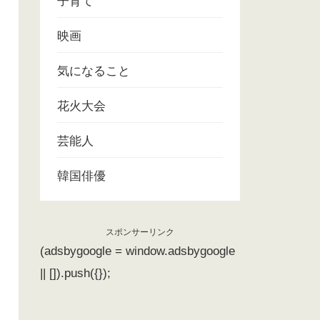
子育て
映画
気になること
花火大会
芸能人
韓国俳優
スポンサーリンク
(adsbygoogle = window.adsbygoogle
|| []).push({});