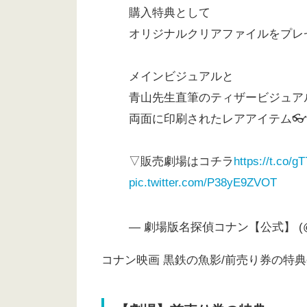
購入特典として
オリジナルクリアファイルをプレゼ
メインビジュアルと
青山先生直筆のティザービジュア
両面に印刷されたレアアイテム👓
▽販売劇場はコチラ
https://t.co/
pic.twitter.com/P38yE9ZVOT
— 劇場版名探偵コナン【公式】 (@co
コナン映画 黒鉄の魚影/前売り券の特