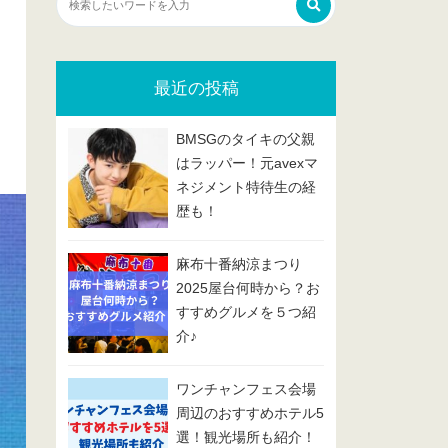
最近の投稿
BMSGのタイキの父親
はラッパー！元avexマ
ネジメント特待生の経
歴も！
麻布十番納涼まつり
2025屋台何時から？お
すすめグルメを５つ紹
介♪
ワンチャンフェス会場
周辺のおすすめホテル5
選！観光場所も紹介！