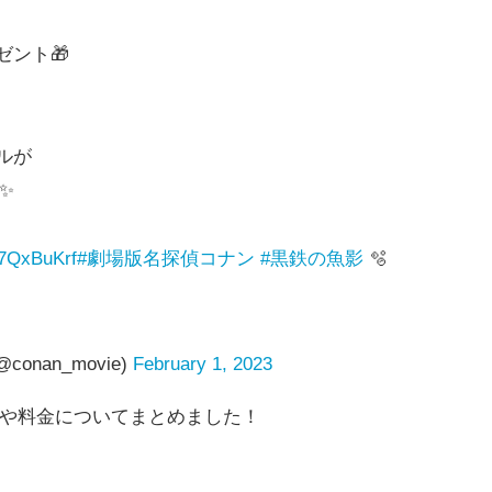
ント🎁
ルが
✨
gT7QxBuKrf
#劇場版名探偵コナン
#黒鉄の魚影
🫧
nan_movie)
February 1, 2023
典や料金についてまとめました！