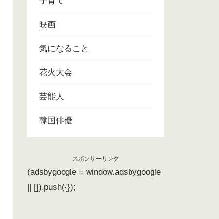
子育て
映画
気になること
花火大会
芸能人
韓国俳優
スポンサーリンク
(adsbygoogle = window.adsbygoogle
|| []).push({});