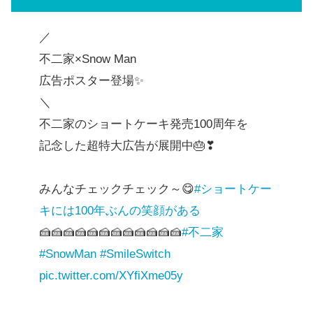
／
不二家×Snow Man
広告ポスター登場✨
＼
不二家のショートケーキ発売100周年を
記念した超特大広告が展開中🎂❣
みんなチェックチェック～😋
#ショートケー
キには100年ぶんの笑顔がある
🍰🍰🍰🍰🍰🍰🍰🍰🍰🍰🍰🍰
#不二家
#SnowMan
#SmileSwitch
pic.twitter.com/XYfiXme05y