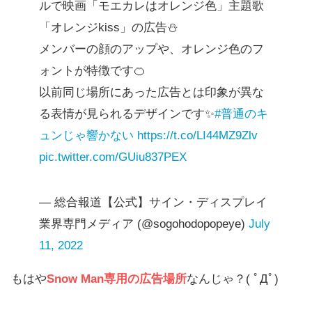
ルで映画「モエカレはオレンジ色」主題歌
「オレンジkiss」の広告⛄️
メンバーの顔のアップや、オレンジ色のフ
ォントが特徴です🍊
以前同じ場所にあった広告とは印象が異な
る表情が見られるデザインです✨
#普通のキ
ュンじゃ響かない
https://t.co/LI44MZ9Zlv
pic.twitter.com/GUiu837PEX
— 総合報道【公式】サイン・ディスプレイ
業界専門メディア (@sogohodopopeye)
July
11, 2022
もはや
Snow Man専用の広告場所
なんじゃ？( ﾟДﾟ)