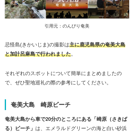
引用元：のんびり奄美
忌怪島(きかいじま)の撮影は
主に鹿児島県の奄美大島
と加計呂麻島で行われ
ました
。
それぞれのスポットについて簡単にまとめましたの
で、ぜひ聖地巡礼の際の参考にしてください。
奄美大島 崎原ビーチ
奄美大島から車で20分のところにある「崎原（さきば
る）ビーチ」
は、エメラルドグリーンの海と白い砂浜