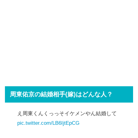
周東佑京の結婚相手(嫁)はどんな人？
え周東くんくっっそイケメンやん結婚して
pic.twitter.com/LB6IjtEpCG