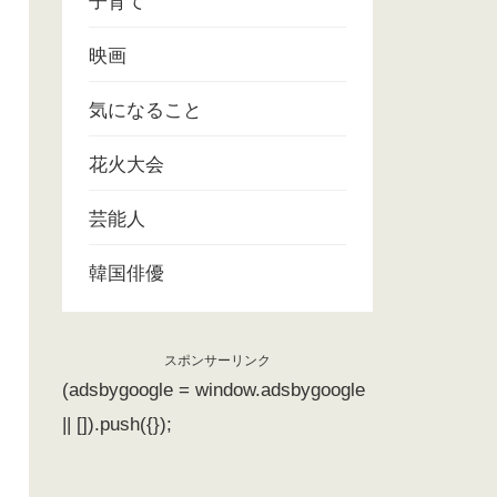
子育て
映画
気になること
花火大会
芸能人
韓国俳優
スポンサーリンク
(adsbygoogle = window.adsbygoogle
|| []).push({});