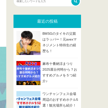
最近の投稿
BMSGのタイキの父親
はラッパー！元avexマ
ネジメント特待生の経
歴も！
麻布十番納涼まつり
2025屋台何時から？お
すすめグルメを５つ紹
介♪
ワンチャンフェス会場
周辺のおすすめホテル5
選！観光場所も紹介！